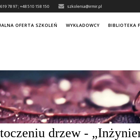
619 78 97 ; +48 510 158 150
szkolenia@irmir.pl
UALNA OFERTA SZKOLEŃ
WYKŁADOWCY
BIBLIOTEKA 
toczeniu drzew - „Inżynie