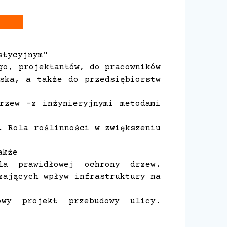
stycyjnym"
go, projektantów, do pracowników
iska, a także do przedsiębiorstw
rzew –z inżynieryjnymi metodami
. Rola roślinności w zwiększeniu
akże
la prawidłowej ochrony drzew.
zających wpływ infrastruktury na
owy projekt przebudowy ulicy.