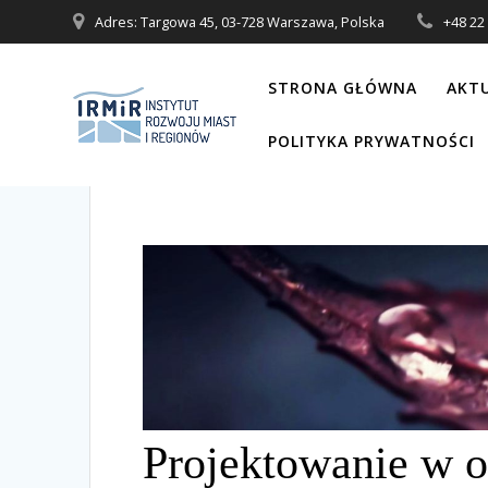
Skip
Adres: Targowa 45, 03-728 Warszawa, Polska
+48 22 
to
content
STRONA GŁÓWNA
AKT
POLITYKA PRYWATNOŚCI
Projektowanie w o