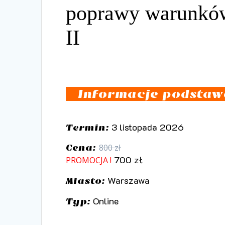
poprawy warunków 
II
Informacje podsta
3 listopada 2026
Termin:
Cena:
800 zł
700 zł
PROMOCJA !
Warszawa
Miasto:
Online
Typ: