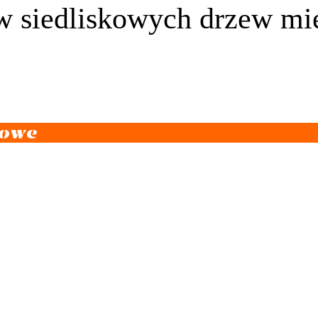
siedliskowych drzew miej
wowe