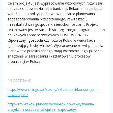
Celem projektu jest wypracowanie wzorcowych rozwiązań
na rzecz odpowiedzialnej urbanizacji. Rekomendacje będą
wdrażane do polityk państwa w obszarze planowania i
zagospodarowania przestrzennego, rewitalizacji,
mieszkalnictwa i gospodarki nieruchomościami. Projekt
realizowany jest w ramach strategicznego programu badań
naukowych i prac rozwojowych GOSPOSTRATEG
„Społeczny i gospodarczy rozwój Polski w warunkach
globalizujących się rynków”. Wypracowane rozwiązania dla
planowania przestrzennego mają wzmocnić jego jakość i
znaczenie w zarządzaniu i kształtowaniu procesów
urbanizacji w Polsce.
Na podstawie:
https://www.miir.gov.pl/strony/aktualnosci/konsorcjum-
newurbpact/
http://irm.krakow.pl/news/nowy-rok-nowe-wyzwania-
projekt-newurbpact-oficjalnie-rozpoczety/