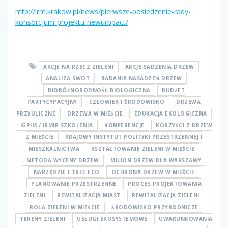
http://irm.krakow.pl/news/pierwsze-posiedzenie-rady-
konsorcjum-projektu-newurbpact/
AKCJE NA RZECZ ZIELENI
AKCJE SADZENIA DRZEW
ANALIZA SWOT
BADANIA NASADZEŃ DRZEW
BIORÓŻNORODNOŚĆ BIOLOGICZNA
BUDŻET
PARTYCYPACYJNY
CZŁOWIEK I ŚRODOWISKO
DRZEWA
PRZYULICZNE
DRZEWA W MIEŚCIE
EDUKACJA EKOLOGICZNA
IGPIM / IRMIR SZKOLENIA
KONFERENCJE
KORZYŚCI Z DRZEW
Z MIEŚCIE
KRAJOWY INSTYTUT POLITYKI PRZESTRZENNEJ I
MIESZKALNICTWA
KSZTAŁTOWANIE ZIELENI W MIEŚCIE
METODA WYCENY DRZEW
MILION DRZEW DLA WARSZAWY
NARZĘDZIE I-TREE ECO
OCHRONA DRZEW W MIEŚCIE
PLANOWANIE PRZESTRZENNE
PROCES PROJEKTOWANIA
ZIELENI
REWITALIZACJA MIAST
REWITALIZACJA ZIELENI
ROLA ZIELENI W MIEŚCIE
ŚRODOWISKO PRZYRODNICZE
TERENY ZIELENI
USŁUGI EKOSYSTEMOWE
UWARUNKOWANIA